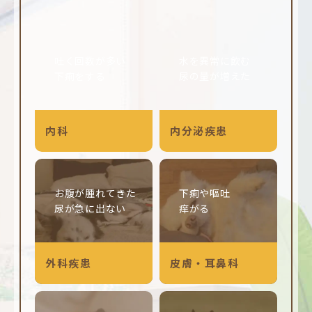
吐く回数が多い
水を異常に飲む
下痢をする
尿の量が増えた
内科
内分泌疾患
お腹が腫れてきた
下痢や嘔吐
尿が急に出ない
痒がる
外科疾患
皮膚・耳鼻科