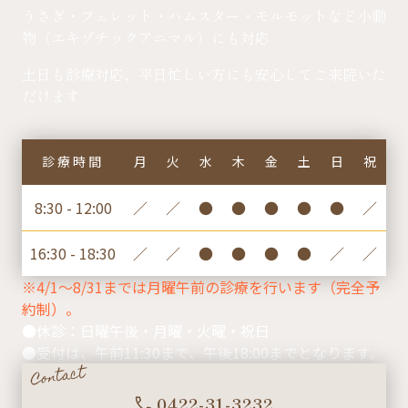
うさぎ・フェレット・ハムスター・モルモットなど小動
物（エキゾチックアニマル）にも対応
土日も診療対応、平日忙しい方にも安心してご来院いた
だけます
診療時間
月
火
水
木
金
土
日
祝
8:30 - 12:00
／
／
●
●
●
●
●
／
16:30 - 18:30
／
／
●
●
●
●
／
／
※4/1〜8/31までは月曜午前の診療を行います（完全予
約制）。
●休診：日曜午後・月曜・火曜・祝日
●受付は、午前11:30まで、午後18:00までとなります。
Contact
0422-31-3232