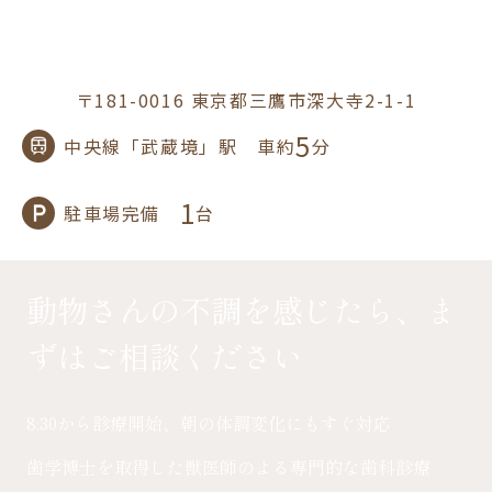
〒181-0016 東京都三鷹市深大寺2-1-1
5
中央線「武蔵境」駅 車約
分
1
駐車場完備
台
動物さんの不調を感じたら、ま
ずはご相談ください
8:30から診療開始、朝の体調変化にもすぐ対応
歯学博士を取得した獣医師のよる専門的な歯科診療