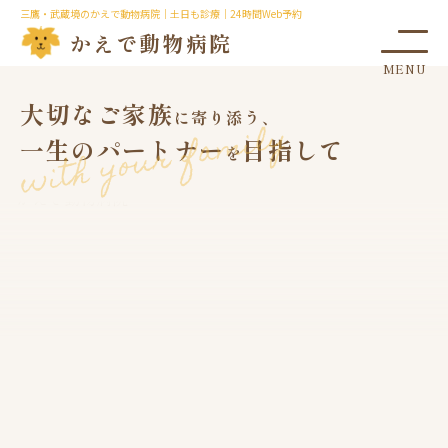
三鷹・武蔵境のかえで動物病院｜土日も診療｜24時間Web予約
かえで動物病院
大切なご家族
に寄り添う、
with your family
一生のパートナー
目指して
を