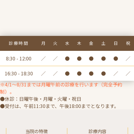
診療時間
月
火
水
木
金
土
日
祝
8:30 - 12:00
／
／
●
●
●
●
●
／
16:30 - 18:30
／
／
●
●
●
●
／
／
※4/1〜8/31までは月曜午前の診療を行います（完全予約
制）。
●休診：日曜午後・月曜・火曜・祝日
●受付は、午前11:30まで、午後18:00までとなります。
当院の特徴
診療内容