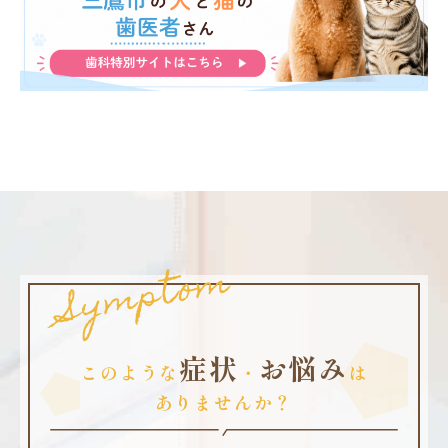
Symptom
症状
お悩み
このような
・
は
ありませんか？