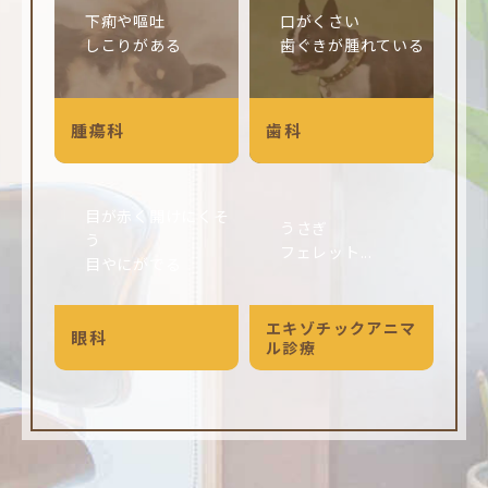
下痢や嘔吐
口がくさい
しこりがある
歯ぐきが腫れている
腫瘍科
歯科
目が赤く開けにくそ
うさぎ
う
フェレット...
目やにがでる
エキゾチックアニマ
眼科
ル診療